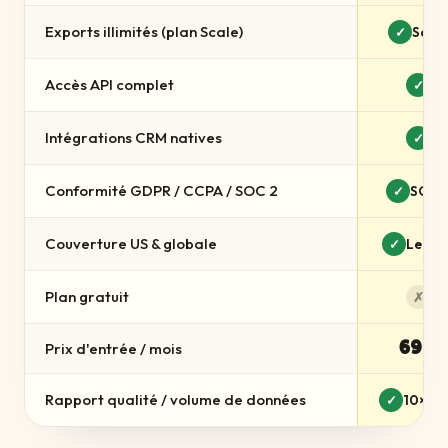
Exports illimités (plan Scale)
Scale
✓
Accès API complet
✓
Intégrations CRM natives
✓
Conformité GDPR / CCPA / SOC 2
SOC 
✓
Couverture US & globale
Leade
✓
Plan gratuit
✗
69€
Prix d'entrée / mois
Rapport qualité / volume de données
10× pl
✓