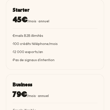
Starter
45€
/mois · annuel
Emails B2B illimités
·
100 crédits téléphone/mois
·
12 000 exports/an
·
Pas de signaux d'intention
·
Business
79€
/mois · annuel