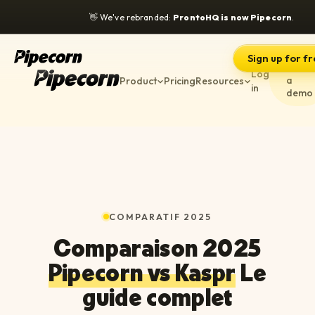
👋
We've rebranded:
ProntoHQ is now Pipecorn
.
Sign up for f
Book
Log
a
Product
Pricing
Resources
in
demo
COMPARATIF 2025
Comparaison 2025
Pipecorn vs Kaspr
Le
guide complet