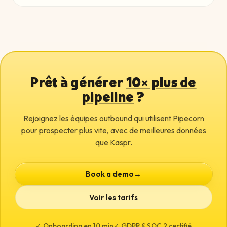
Prêt à générer
10× plus de
pipeline
?
Rejoignez les équipes outbound qui utilisent Pipecorn
pour prospecter plus vite, avec de meilleures données
que Kaspr.
Book a demo
→
Voir les tarifs
✓ Onboarding en 10 min
✓ GDPR & SOC 2 certifié