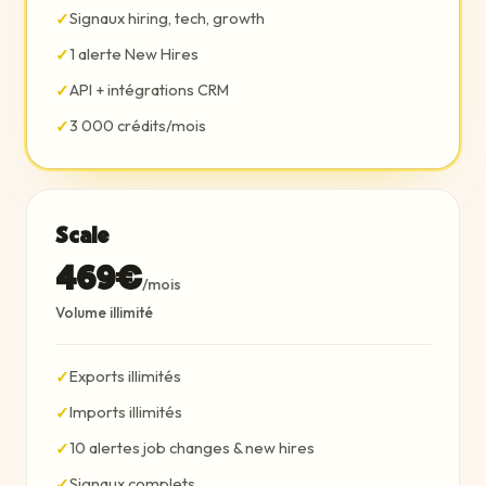
Signaux hiring, tech, growth
✓
1 alerte New Hires
✓
API + intégrations CRM
✓
3 000 crédits/mois
✓
Scale
469€
/mois
Volume illimité
Exports illimités
✓
Imports illimités
✓
10 alertes job changes & new hires
✓
Signaux complets
✓