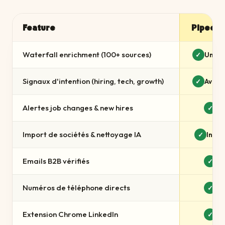
Feature
Pipecor
Waterfall enrichment (100+ sources)
Uniqu
✓
Signaux d'intention (hiring, tech, growth)
Avanc
✓
Alertes job changes & new hires
✓
Import de sociétés & nettoyage IA
Inclu
✓
Emails B2B vérifiés
✓
Numéros de téléphone directs
✓
Extension Chrome LinkedIn
✓